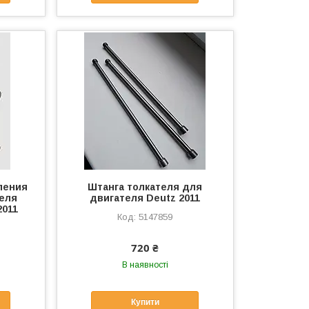
ления
Штанга толкателя для
теля
двигателя Deutz 2011
2011
5147859
720 ₴
В наявності
Купити