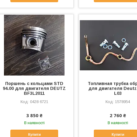
Поршень с кольцами STD
Топливная трубка об
94.00 для двигателя DEUTZ
для двигателя Deutz
BF3L2011
L03
0428 6721
1578954
3 850 ₴
2 760 ₴
В наявності
В наявності
Купити
Купити