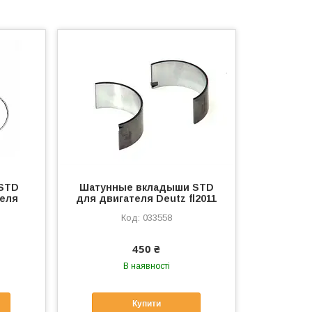
 STD
Шатунные вкладыши STD
теля
для двигателя Deutz fl2011
033558
450 ₴
В наявності
Купити