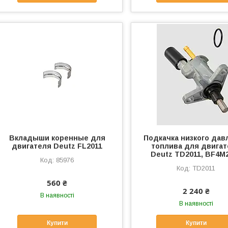
Вкладыши коренные для
Подкачка низкого дав
двигателя Deutz FL2011
топлива для двига
Deutz TD2011, BF4M
85976
TD2011
560 ₴
2 240 ₴
В наявності
В наявності
Купити
Купити