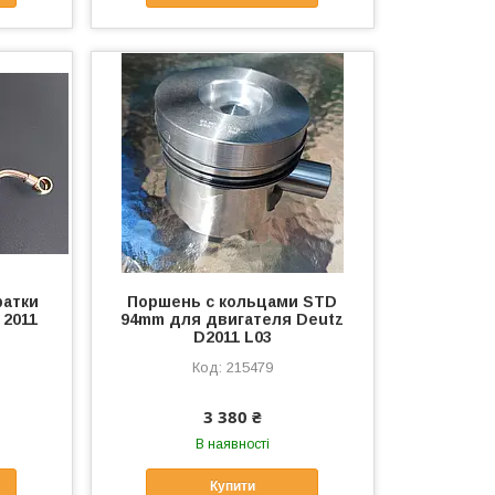
ратки
Поршень с кольцами STD
 2011
94mm для двигателя Deutz
D2011 L03
215479
3 380 ₴
В наявності
Купити