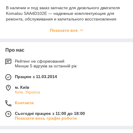
В наличии и под заказ запчасти для дизельного двигателя
Komatsu SAA4D102E — надежные комплектующие для
ремонта, обслуживания и капитального восстановления
техники.
Показати все
Двигатели этой серии устанавливаются на экскаваторы,
погрузчики и спецтехнику Komatsu, где важны стабильная
работа, ресурс и высокая нагрузочная устойчивость.
Про нас
Доступные категории запчастей:
поршневая группа (поршни, кольца, гильзы)
Рейтинг не сформований
Менше 5 відгуків за останній рік
комплект прокладок двигателя (верхний / нижний /
полный)
Працює з 11.03.2014
вкладыши коренные и шатунные
м. Київ
ГБЦ и комплектующие головки блока
Київ, Україна
масляный насос, топливная система
Контакти
турбина, навесное оборудование
Сьогодні працює з 11:00 до 18:00
сальники и уплотнения
Показати весь графік роботи
стартеры, генераторы и электрика
Преимущества: