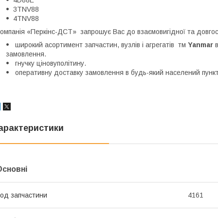
3TNV88
4TNV88
омпанія «Перкінс-ДСТ» запрошує Вас до взаємовигідної та довгостр
широкий асортимент запчастин, вузлів і агрегатів тм
Yanmar
замовлення.
гнучку ціновуполітину.
оперативну доставку замовлення в будь-який населений пункт
арактеристики
Основні
од запчастини
4161