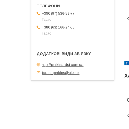
+380 (97) 536-59-77
К
Тарас
+380 (63) 166-24-38
Тарас
http://perkins-dst.com.ua
taras_perkins@ukr.net
Х
К