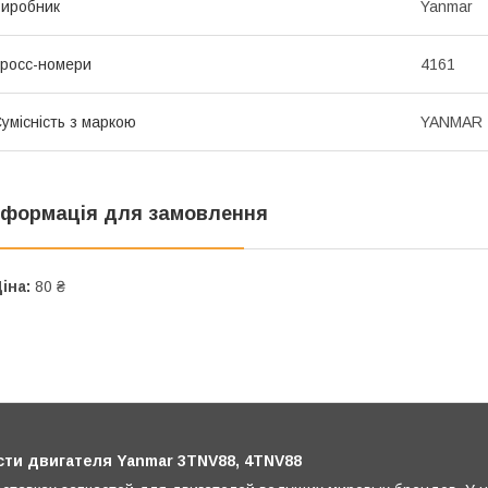
иробник
Yanmar
росс-номери
4161
умісність з маркою
YANMAR
нформація для замовлення
іна:
80 ₴
ти двигателя Yanmar 3TNV88, 4TNV88