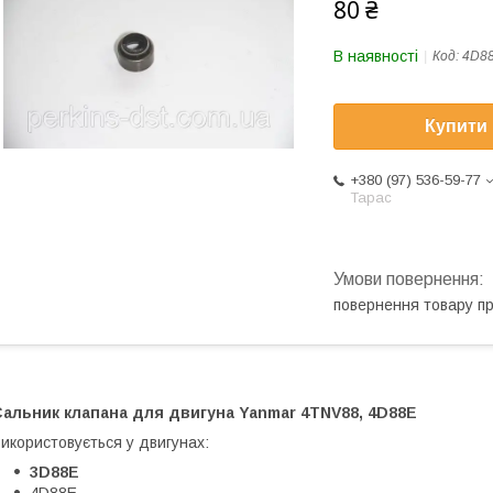
80 ₴
В наявності
Код:
4D8
Купити
+380 (97) 536-59-77
Тарас
повернення товару п
Сальник клапана для двигуна Yanmar 4TNV88, 4D88E
икористовується у двигунах:
3D88E
4D88E