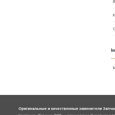
В
К
С
І
Ц
Оригинальные и качественные заменители Запчас