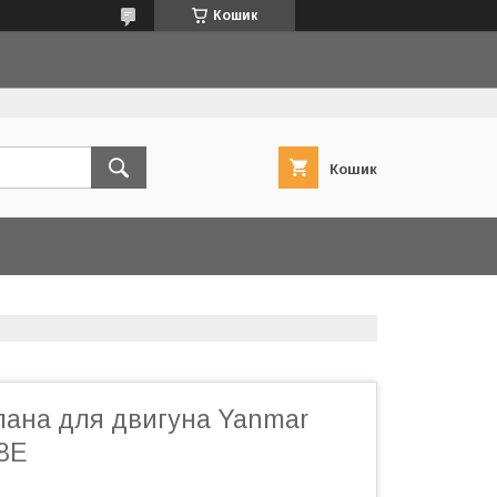
Кошик
Кошик
пана для двигуна Yanmar
8E