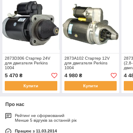
2873D306 Стартер 24V
2873A102 Стартер 12V
2873
для двигателя Perkins
для двигателя Perkins
(2,8
1004
1004
двиг
5 470
4 980
4 4
₴
₴
Купити
Купити
Про нас
Рейтинг не сформований
Менше 5 відгуків за останній рік
Працює з 11.03.2014