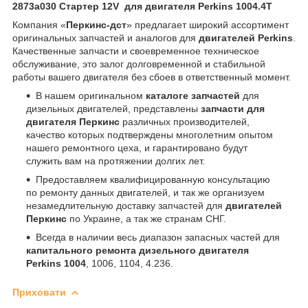
2873a030 Стартер 12V для двигателя Perkins 1004.4T
Компания «
Перкинс-дст
» предлагает широкий ассортимент
оригинальных запчастей и аналогов для
двигателей Perkins
.
Качественные запчасти и своевременное техническое
обслуживание, это залог долговременной и стабильной
работы вашего двигателя без сбоев в ответственный момент.
В нашем оригинальном
каталоге запчастей
для
дизельных двигателей, представлены
запчасти для
двигателя Перкинс
различных производителей,
качество которых подтверждены многолетним опытом
нашего ремонтного цеха, и гарантировано будут
служить вам на протяжении долгих лет.
Предоставляем квалифицированную консультацию
по ремонту данных двигателей, и так же организуем
незамедлительную доставку запчастей для
двигателей
Перкинс
по Украине, а так же странам СНГ.
Всегда в наличии весь диапазон запасных частей для
капитального ремонта дизельного двигателя
Perkins 1004
, 1006, 1104, 4.236.
Приховати