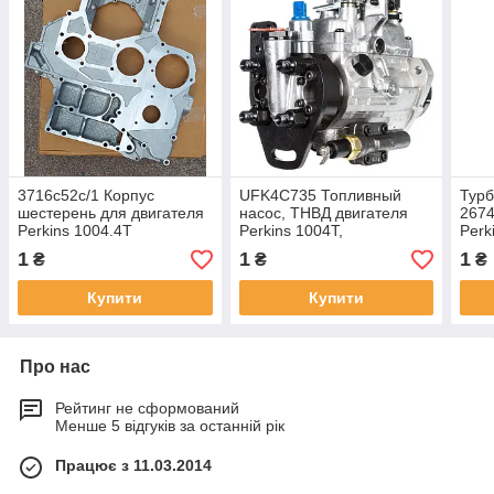
3716c52c/1 Корпус
UFK4C735 Топливный
Тур
шестерень для двигателя
насос, ТНВД двигателя
2674
Perkins 1004.4T
Perkins 1004T,
Perk
1
1
1
₴
₴
₴
Купити
Купити
Про нас
Рейтинг не сформований
Менше 5 відгуків за останній рік
Працює з 11.03.2014