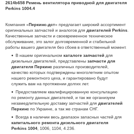
2614b658 Ремень вентилятора приводной для двигателя
Perkins 1004.4
Компания «
Перкинс-дст
» предлагает широкий ассортимент
оригинальных запчастей и аналогов для
двигателей Perkins
.
Качественные запчасти и своевременное техническое
обслуживание, это залог долговременной и стабильной
работы вашего двигателя без сбоев в ответственный момент.
В нашем оригинальном
каталоге запчастей
для
дизельных двигателей, представлены
запчасти для
двигателя Перкинс
различных производителей,
качество которых подтверждены многолетним опытом
нашего ремонтного цеха, и гарантировано будут
служить вам на протяжении долгих лет.
Предоставляем квалифицированную консультацию
по ремонту данных двигателей, и так же организуем
незамедлительную доставку запчастей для
двигателей
Перкинс
по Украине, а так же странам СНГ.
Всегда в наличии весь диапазон запасных частей для
капитального ремонта дизельного двигателя
Perkins 1004
, 1006, 1104, 4.236.