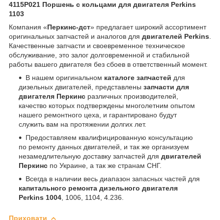
4115P021 Поршень с кольцами для двигателя Perkins
1103
Компания «
Перкинс-дст
» предлагает широкий ассортимент
оригинальных запчастей и аналогов для
двигателей Perkins
.
Качественные запчасти и своевременное техническое
обслуживание, это залог долговременной и стабильной
работы вашего двигателя без сбоев в ответственный момент.
В нашем оригинальном
каталоге запчастей
для
дизельных двигателей, представлены
запчасти для
двигателя Перкинс
различных производителей,
качество которых подтверждены многолетним опытом
нашего ремонтного цеха, и гарантировано будут
служить вам на протяжении долгих лет.
Предоставляем квалифицированную консультацию
по ремонту данных двигателей, и так же организуем
незамедлительную доставку запчастей для
двигателей
Перкинс
по Украине, а так же странам СНГ.
Всегда в наличии весь диапазон запасных частей для
капитального ремонта дизельного двигателя
Perkins 1004
, 1006, 1104, 4.236.
Приховати