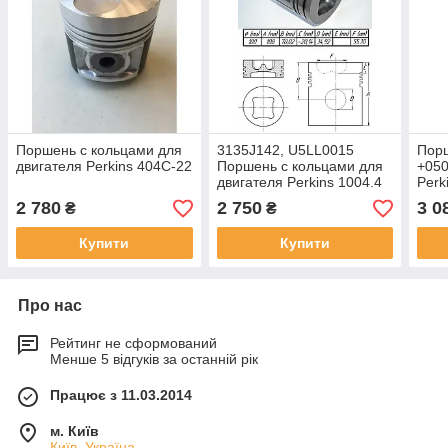
Поршень с кольцами для
3135J142, U5LL0015
Порш
двигателя Perkins 404C-22
Поршень с кольцами для
+05
двигателя Perkins 1004.4
Perk
без турбокомпрессора
HP
2 780
2 750
3 0
₴
₴
Купити
Купити
Про нас
Рейтинг не сформований
Менше 5 відгуків за останній рік
Працює з 11.03.2014
м. Київ
Київ, Україна