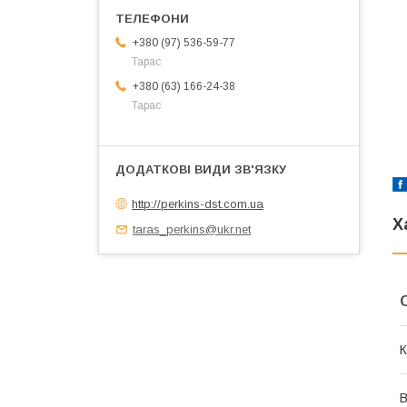
+380 (97) 536-59-77
Тарас
+380 (63) 166-24-38
Тарас
http://perkins-dst.com.ua
Х
taras_perkins@ukr.net
К
В