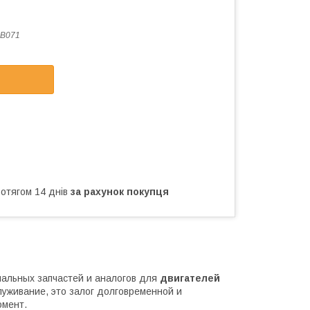
3B071
ротягом 14 днів
за рахунок покупця
нальных запчастей и аналогов для
двигателей
луживание, это залог долговременной и
омент.