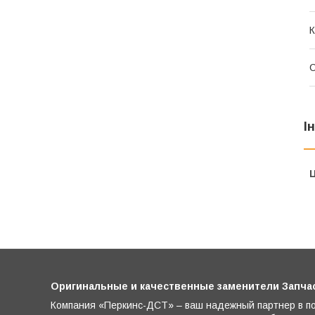
К
С
І
Ц
Оригинальные и качественные заменители Запчасти
Компания «Перкинс-ДСТ» – ваш надежный партнер в по