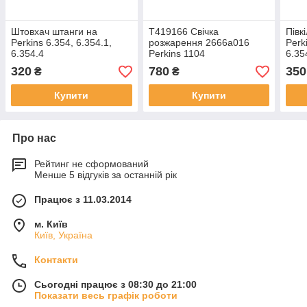
Штовхач штанги на
T419166 Свічка
Півк
Perkins 6.354, 6.354.1,
розжарення 2666a016
Perk
6.354.4
Perkins 1104
6.35
320
780
350
₴
₴
Купити
Купити
Про нас
Рейтинг не сформований
Менше 5 відгуків за останній рік
Працює з 11.03.2014
м. Київ
Київ, Україна
Контакти
Сьогодні працює з 08:30 до 21:00
Показати весь графік роботи