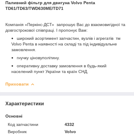
Паливний фільтр для двигуна Volvo Penta
TD61/TD63/TWD630ME/TD71
Компанія «Перкінс-ДСТ» запрошує Вас до взаємовигідної та
довгострокової співпраці. І пропонує Вам:
широкий асортимент запчастин, вузлів і агрегатів
тм
Volvo Penta в наявності на складі та під індивідуальне
замовлення.
гнучку ціновуполітину.
оперативну доставку замовлення в будь-який
населений пункт України та країн СНД.
Приховати
Характеристики
Основні
Код запчастини
4332
Виробник
Volvo