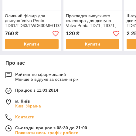
Оливний фільтр для
Прокладка випускного
Шату
двигуна Volvo Penta
колектора для двигуна
двиг
TD61/TD63/TWD630ME/TD71
Volvo Penta TD71, TID71,
TD6
TD61, TD63
TWD
760
120
2 2
₴
₴
Купити
Купити
Про нас
Рейтинг не сформований
Менше 5 відгуків за останній рік
Працює з 11.03.2014
м. Київ
Київ, Україна
Контакти
Сьогодні працює з 08:30 до 21:00
Показати весь графік роботи