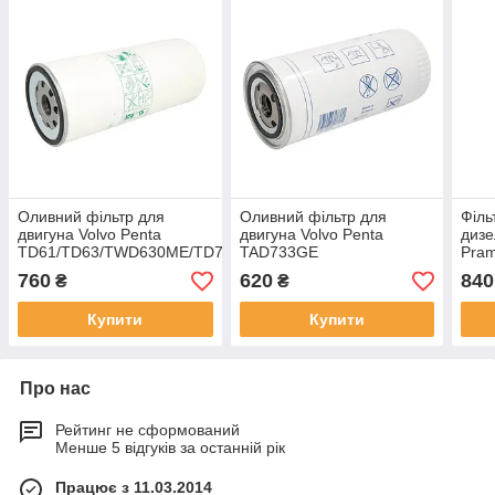
Оливний фільтр для
Оливний фільтр для
Філь
двигуна Volvo Penta
двигуна Volvo Penta
дизе
TD61/TD63/TWD630ME/TD71
TAD733GE
Pram
двиг
760
620
840
₴
₴
TAD
Купити
Купити
Про нас
Рейтинг не сформований
Менше 5 відгуків за останній рік
Працює з 11.03.2014