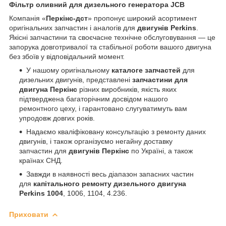
Фільтр оливний для дизельного генератора JCB
Компанія «
Перкінс-дст
» пропонує широкий асортимент
оригінальних запчастин і аналогів для
двигунів Perkins
.
Якісні запчастини та своєчасне технічне обслуговування — це
запорука довготривалої та стабільної роботи вашого двигуна
без збоїв у відповідальний момент.
У нашому оригінальному
каталоге запчастей
для
дизельних двигунів, представлені
запчастини для
двигуна Перкінс
різних виробників, якість яких
підтверджена багаторічним досвідом нашого
ремонтного цеху, і гарантовано слугуватимуть вам
упродовж довгих років.
Надаємо кваліфіковану консультацію з ремонту даних
двигунів, і також організуємо негайну доставку
запчастин для
двигунів Перкінс
по Україні, а також
країнах СНД.
Завжди в наявності весь діапазон запасних частин
для
капітального ремонту дизельного двигуна
Perkins 1004
, 1006, 1104, 4.236.
Приховати