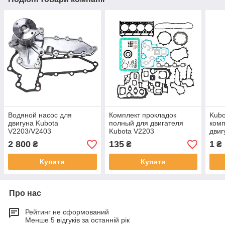
Водяной насос для
Комплект прокладок
Kubo
двигуна Kubota
полный для двигателя
комп
V2203/V2403
Kubota V2203
двиг
Запч
2 800
135
1
₴
₴
₴
запч
Купити
Купити
Про нас
Рейтинг не сформований
Менше 5 відгуків за останній рік