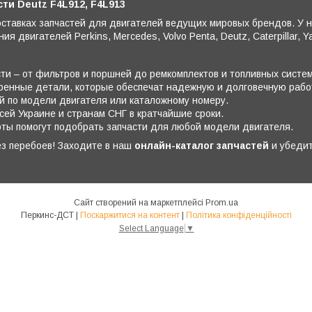
ти Deutz F4L912, F4L913
ставках запчастей для двигателей ведущих мировых брендов. У 
я двигателей Perkins, Mercedes, Volvo Penta, Deutz, Caterpillar, Y
ти – от фильтров и поршней до ремкомплектов и топливных систем
еренные детали, которые обеспечат надежную и долговечную рабо
тей по модели двигателя или каталожному номеру.
всей Украине и странам СНГ в кратчайшие сроки.
рты помогут подобрать запчасти для любой модели двигателя.
ез перебоев! Заходите в наш
онлайн-каталог запчастей
и убедит
Сайт створений на маркетплейсі
Prom.ua
Перкинс-ДСТ |
Поскаржитися на контент
|
Політика конфіденційності
Select Language
▼