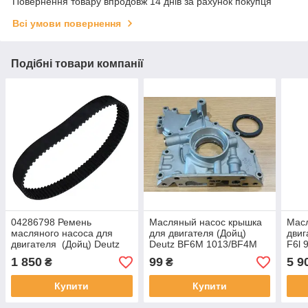
Повернення товару впродовж 14 днів за рахунок покупця
Всі умови повернення
Подібні товари компанії
04286798 Ремень
Масляный насос крышка
Мас
масляного насоса для
для двигателя (Дойц)
двиг
двигателя (Дойц) Deutz
Deutz BF6M 1013/BF4M
F6l 
BF4m1011
1013
1 850
99
5 9
₴
₴
Купити
Купити