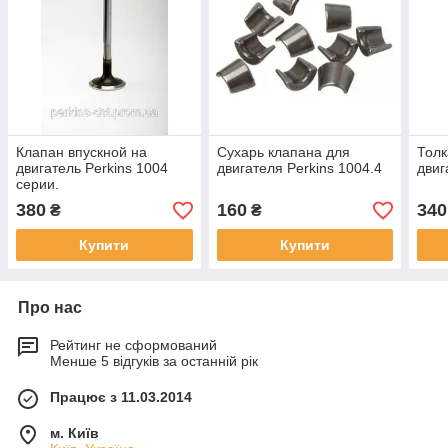
Клапан впускной на
Сухарь клапана для
Толк
двигатель Perkins 1004
двигателя Perkins 1004.4
двиг
серии.
380
160
340
₴
₴
Купити
Купити
Про нас
Рейтинг не сформований
Менше 5 відгуків за останній рік
Працює з 11.03.2014
м. Київ