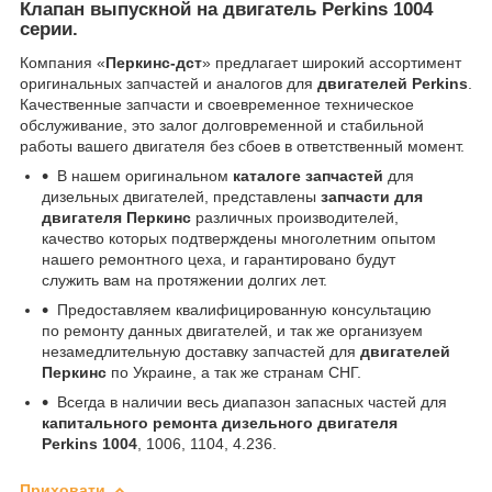
Клапан выпускной на двигатель Perkins 1004
серии.
Компания «
Перкинс-дст
» предлагает широкий ассортимент
оригинальных запчастей и аналогов для
двигателей Perkins
.
Качественные запчасти и своевременное техническое
обслуживание, это залог долговременной и стабильной
работы вашего двигателя без сбоев в ответственный момент.
В нашем оригинальном
каталоге запчастей
для
дизельных двигателей, представлены
запчасти для
двигателя Перкинс
различных производителей,
качество которых подтверждены многолетним опытом
нашего ремонтного цеха, и гарантировано будут
служить вам на протяжении долгих лет.
Предоставляем квалифицированную консультацию
по ремонту данных двигателей, и так же организуем
незамедлительную доставку запчастей для
двигателей
Перкинс
по Украине, а так же странам СНГ.
Всегда в наличии весь диапазон запасных частей для
капитального ремонта дизельного двигателя
Perkins 1004
, 1006, 1104, 4.236.
Приховати