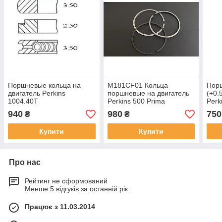
Поршневые кольца на
M181CF01 Кольца
Пор
двигатель Perkins
поршневые на двигатель
(+0.
1004.40T
Perkins 500 Prima
Perk
940
980
750
₴
₴
Купити
Купити
Про нас
Рейтинг не сформований
Менше 5 відгуків за останній рік
Працює з 11.03.2014