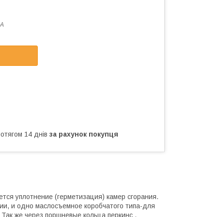
1A
ротягом 14 днів
за рахунок покупця
тся уплотнение (герметизация) камер сгорания.
ии, и одно маслосъемное коробчатого типа-для
Так же через поршневые кольца перкинс ,