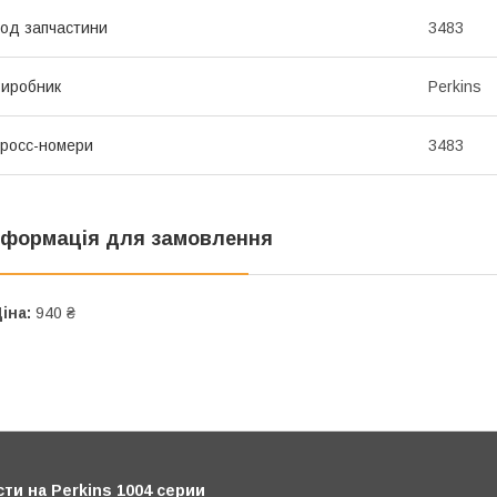
од запчастини
3483
иробник
Perkins
росс-номери
3483
нформація для замовлення
іна:
940 ₴
и на Perkins 1004 серии