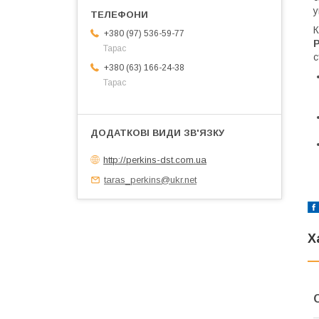
у
К
+380 (97) 536-59-77
P
Тарас
с
+380 (63) 166-24-38
Тарас
http://perkins-dst.com.ua
taras_perkins@ukr.net
Х