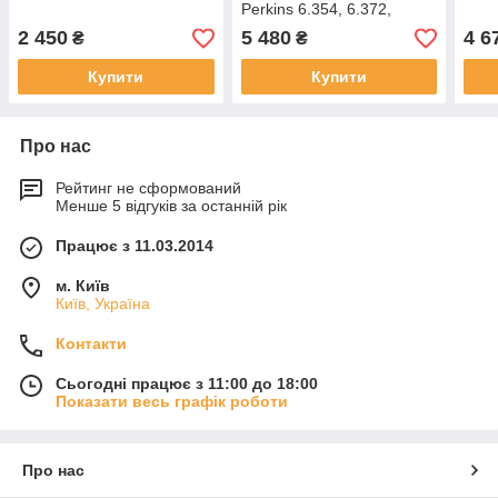
Perkins 6.354, 6.372,
Dominator
2 450
5 480
4 6
₴
₴
Купити
Купити
Про нас
Рейтинг не сформований
Менше 5 відгуків за останній рік
Працює з 11.03.2014
м. Київ
Київ, Україна
Контакти
Сьогодні працює з 11:00 до 18:00
Показати весь графік роботи
Про нас