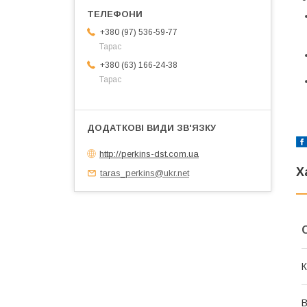
+380 (97) 536-59-77
Тарас
+380 (63) 166-24-38
Тарас
http://perkins-dst.com.ua
Х
taras_perkins@ukr.net
К
В