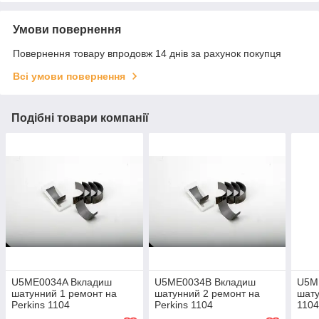
Умови повернення
Повернення товару впродовж 14 днів за рахунок покупця
Всі умови повернення
Подібні товари компанії
U5ME0034A Вкладиш
U5ME0034B Вкладиш
U5M
шатунний 1 ремонт на
шатунний 2 ремонт на
шату
Perkins 1104
Perkins 1104
110