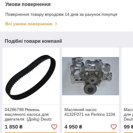
Умови повернення
Повернення товару впродовж 14 днів за рахунок покупця
Всі умови повернення
Подібні товари компанії
04286798 Ремень
Масляний насос
Мас
масляного насоса для
4132F071 на Perkins 1104
для 
двигателя (Дойц) Deutz
Deu
BF4m1011
101
1 850
4 950
99
₴
₴