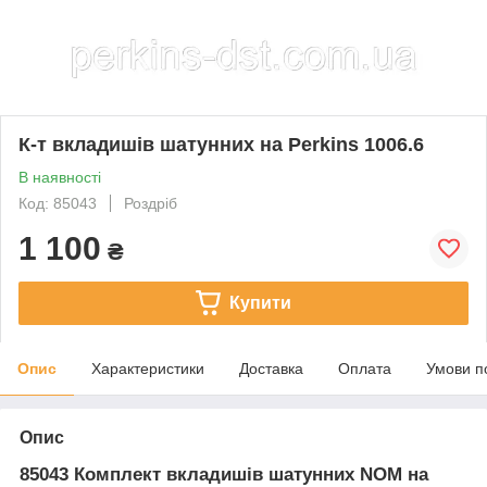
К-т вкладишів шатунних на Perkins 1006.6
В наявності
Код: 85043
Роздріб
1 100
₴
Купити
Опис
Характеристики
Доставка
Оплата
Умови п
Опис
85043 Комплект вкладишів шатунних NOM на