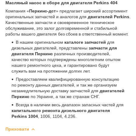
Масляный насос в сборе для двигателя Perkins 404
Компания «
Перкинс-дст
» предлагает широкий ассортимент
оригинальных запчастей и аналогов для
двигателей Perkins
.
Качественные запчасти и своевременное техническое
обслуживание, это залог долговременной и стабильной
работы вашего двигателя без сбоев в ответственный момент.
В нашем оригинальном
каталоге запчастей
для
дизельных двигателей, представлены
запчасти для
двигателя Перкинс
различных производителей,
качество которых подтверждены многолетним опытом
нашего ремонтного цеха, и гарантировано будут
служить вам на протяжении долгих лет.
Предоставляем квалифицированную консультацию
по ремонту данных двигателей, и так же организуем
незамедлительную доставку запчастей для
двигателей
Перкинс
по Украине, а так же странам СНГ.
Всегда в наличии весь диапазон запасных частей для
капитального ремонта дизельного двигателя
Perkins 1004
, 1006, 1104, 4.236.
Приховати