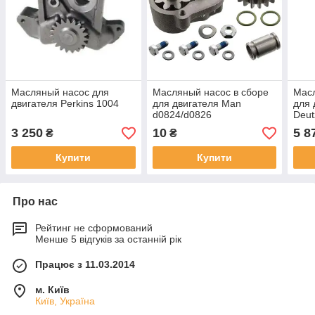
Масляный насос для
Масляный насос в сборе
Масл
двигателя Perkins 1004
для двигателя Man
для 
d0824/d0826
Deut
3 250
10
5 8
₴
₴
Купити
Купити
Про нас
Рейтинг не сформований
Менше 5 відгуків за останній рік
Працює з 11.03.2014
м. Київ
Київ, Україна