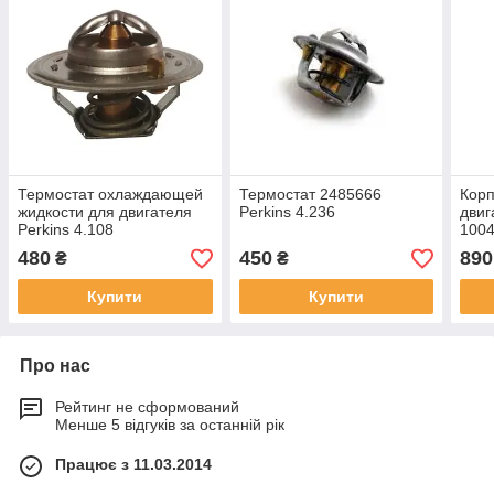
Термостат охлаждающей
Термостат 2485666
Корп
жидкости для двигателя
Perkins 4.236
двиг
Perkins 4.108
100
480
450
890
₴
₴
Купити
Купити
Про нас
Рейтинг не сформований
Менше 5 відгуків за останній рік
Працює з 11.03.2014