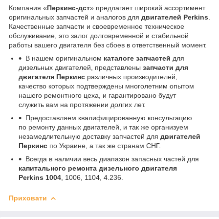
Компания «
Перкинс-дст
» предлагает широкий ассортимент
оригинальных запчастей и аналогов для
двигателей Perkins
.
Качественные запчасти и своевременное техническое
обслуживание, это залог долговременной и стабильной
работы вашего двигателя без сбоев в ответственный момент.
В нашем оригинальном
каталоге запчастей
для
дизельных двигателей, представлены
запчасти для
двигателя Перкинс
различных производителей,
качество которых подтверждены многолетним опытом
нашего ремонтного цеха, и гарантировано будут
служить вам на протяжении долгих лет.
Предоставляем квалифицированную консультацию
по ремонту данных двигателей, и так же организуем
незамедлительную доставку запчастей для
двигателей
Перкинс
по Украине, а так же странам СНГ.
Всегда в наличии весь диапазон запасных частей для
капитального ремонта дизельного двигателя
Perkins 1004
, 1006, 1104, 4.236.
Приховати