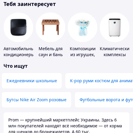
Тебя заинтересует
Автомобильные
Мебель для
Композиции
Климатические
кондиционеры
саун и бань
из игрушек,
комплексы
одежды,
Что ищут
подгузников
Ежедневники школьные
K-pop руми костюм для анима
Бутсы Nike Air Zoom розовые
Футбольные ворота и фу
Prom — крупнейший маркетплейс Украины. Здесь 6
млн покупателей находят всё необходимое — от корма
для щенков до бронежилетов. А 60 тыс.