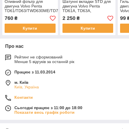
Оливний фільтр для
Шатунні вкладки STD для
Гиль
двигуна Volvo Penta
двигуна Volvo Penta
дви
TD61/TD63/TWD630ME/TD71
TD61A, TD63A,
Volv
TWD640ME
760
2 250
99
₴
₴
Купити
Купити
Про нас
Рейтинг не сформований
Менше 5 відгуків за останній рік
Працює з 11.03.2014
м. Київ
Київ, Україна
Контакти
Сьогодні працює з 11:00 до 18:00
Показати весь графік роботи