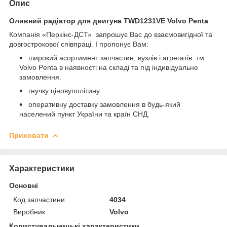
Опис
Оливний радіатор для двигуна TWD1231VE Volvo Penta
Компанія «Перкінс-ДСТ» запрошує Вас до взаємовигідної та
довгострокової співпраці. І пропонує Вам:
широкий асортимент запчастин, вузлів і агрегатів
тм
Volvo Penta в наявності на складі та під індивідуальне
замовлення.
гнучку ціновуполітину.
оперативну доставку замовлення в будь-який
населений пункт України та країн СНД.
Приховати
Характеристики
Основні
Код запчастини
4034
Виробник
Volvo
Користувальницькі характеристики